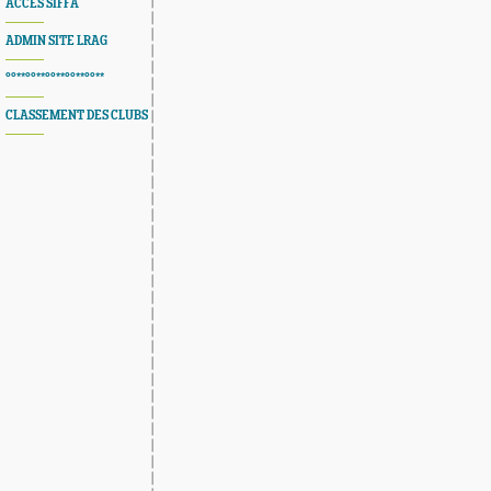
ACCES SIFFA
ADMIN SITE LRAG
°°**°°**°°**°°**°°**
CLASSEMENT DES CLUBS