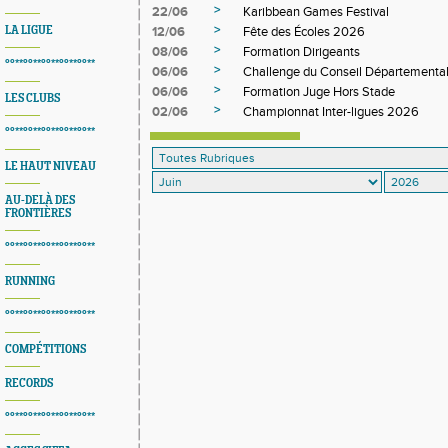
>
22/06
Karibbean Games Festival
>
LA LIGUE
12/06
Fête des Écoles 2026
>
08/06
Formation Dirigeants
°°**°°**°°**°°**°°**
>
06/06
Challenge du Conseil Départementa
>
06/06
Formation Juge Hors Stade
LES CLUBS
>
02/06
Championnat Inter-ligues 2026
°°**°°**°°**°°**°°**
LE HAUT NIVEAU
AU-DELÀ DES
FRONTIÈRES
°°**°°**°°**°°**°°**
RUNNING
°°**°°**°°**°°**°°**
COMPÉTITIONS
RECORDS
°°**°°**°°**°°**°°**