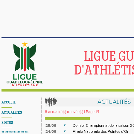
LIGUE G
D'ATHLÉTI
ACTUALITÉS
ACCUEIL
8 actualité(s) trouvée(s) | Page 1/1
ACTUALITÉS
EDITOS
>
25/06
Dernier Championnat de la saison 
>
24/06
Finale Nationale des Pointes d'Or
°°**°°**°°**°°**°°**