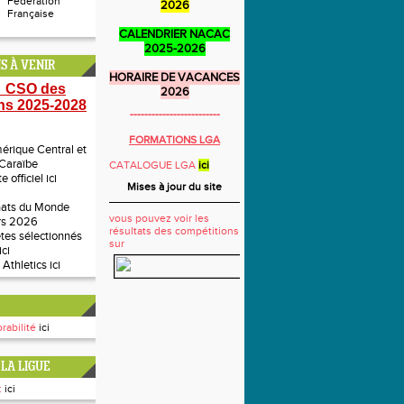
Fédération
2026
Française
CALENDRIER NACAC
2025-2026
S À VENIR
HORAIRE DE VACANCES
 CSO des
2026
ns 2025-2028
-------------------------
FORMATIONS LGA
rique Central et
 Caraïbe
CATALOGUE LGA
ici
te officiel
ici
Mises à jour du site
ats du Monde
vous pouvez voir les
rs 2026
résultats des compétitions
ètes sélectionnés
sur
ici
 Athletics
ici
rabilité
ici
LA LIGUE
:
ici