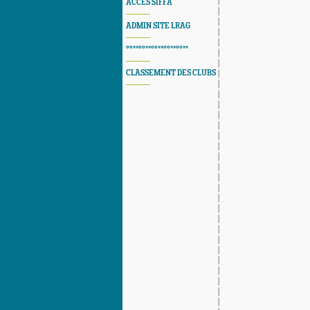
ACCES SIFFA
ADMIN SITE LRAG
°°**°°**°°**°°**°°**
CLASSEMENT DES CLUBS