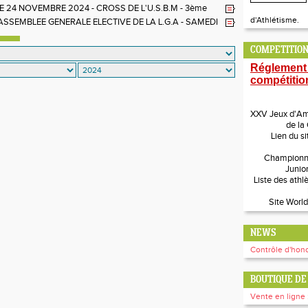
 24 NOVEMBRE 2024 - CROSS DE L'U.S.B.M - 3ème
- 07H30 - BIRMINGHAM - BAIE-MAHAULT
d'Athlétisme.
ASSEMBLEE GENERALE ELECTIVE DE LA L.G.A - SAMEDI
BRE 2024
COMPETITION
Réglement
compétitio
XXV Jeux d'Amé
de la
Lien du si
Championn
Junio
Liste des athl
Site World
NEWS
Contrôle d'hono
BOUTIQUE DE 
Vente en ligne 