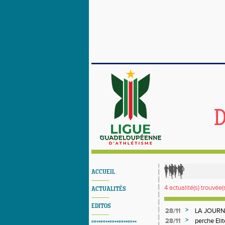
D
ACCUEIL
4 actualité(s) trouvée(s
ACTUALITÉS
EDITOS
>
28/11
LA JOURN
-
>
28/11
perche Eli
°°**°°**°°**°°**°°**