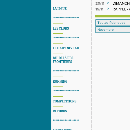
>
20/11
DIMANCHE
EDITION 
>
LA LIGUE
15/11
RAPPEL - 
16 NOVEM
°°**°°**°°**°°**°°**
LES CLUBS
°°**°°**°°**°°**°°**
LE HAUT NIVEAU
AU-DELÀ DES
FRONTIÈRES
°°**°°**°°**°°**°°**
RUNNING
°°**°°**°°**°°**°°**
COMPÉTITIONS
RECORDS
°°**°°**°°**°°**°°**