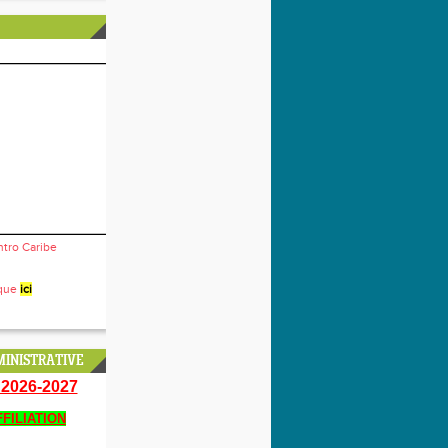
ntro Caribe
ique
ici
INISTRATIVE
2026-2027
FILIATION