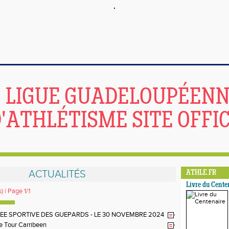
LIGUE GUADELOUPÉEN
'ATHLÉTISME SITE OFFIC
ACTUALITÉS
ATHLE.FR
Livre du Cente
) | Page 1/1
EE SPORTIVE DES GUEPARDS - LE 30 NOVEMBRE 2024
te Tour Carribeen