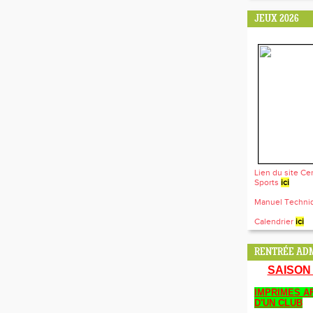
JEUX 2026
Lien du site Ce
Sports
ici
Manuel Techn
Calendrier
ici
RENTRÉE ADM
SAISON 
IMPRIMES AF
D'UN CLUB