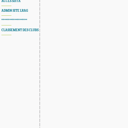
ACCES SIFFA
ADMIN SITE LRAG
°°**°°**°°**°°**°°**
CLASSEMENT DES CLUBS