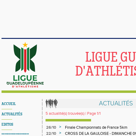
LIGUE G
D'ATHLÉTI
ACTUALITÉS
ACCUEIL
5 actualité(s) trouvée(s) | Page 1/1
ACTUALITÉS
EDITOS
>
26/10
Finale Championnats de France 5km
>
22/10
CROSS DE LA GAULOISE - DIMANCHE 0
°°**°°**°°**°°**°°**