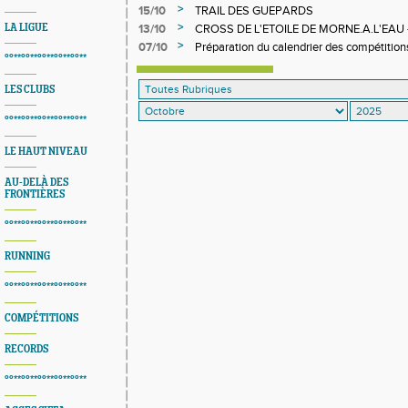
FORT DELGRES - CARMEL - BASSE-TERR
>
15/10
TRAIL DES GUEPARDS
>
LA LIGUE
13/10
CROSS DE L'ETOILE DE MORNE.A.L'EAU
OCTOBRE 2025
>
07/10
Préparation du calendrier des compétitions
°°**°°**°°**°°**°°**
LES CLUBS
°°**°°**°°**°°**°°**
LE HAUT NIVEAU
AU-DELÀ DES
FRONTIÈRES
°°**°°**°°**°°**°°**
RUNNING
°°**°°**°°**°°**°°**
COMPÉTITIONS
RECORDS
°°**°°**°°**°°**°°**