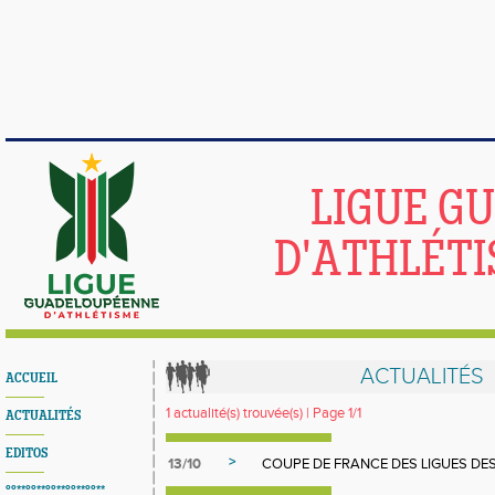
LIGUE G
D'ATHLÉTI
ACTUALITÉS
ACCUEIL
1 actualité(s) trouvée(s) | Page 1/1
ACTUALITÉS
EDITOS
>
13/10
COUPE DE FRANCE DES LIGUES DES
°°**°°**°°**°°**°°**