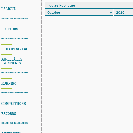
LA LIGUE
°°**°°**°°**°°**°°**
LES CLUBS
°°**°°**°°**°°**°°**
LE HAUT NIVEAU
AU-DELÀ DES
FRONTIÈRES
°°**°°**°°**°°**°°**
RUNNING
°°**°°**°°**°°**°°**
COMPÉTITIONS
RECORDS
°°**°°**°°**°°**°°**