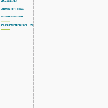
ACCES SIFFA
ADMIN SITE LRAG
°°**°°**°°**°°**°°**
CLASSEMENT DES CLUBS