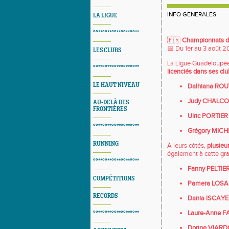
INFO GENERALES
LA LIGUE
°°**°°**°°**°°**°°**
🇫🇷
Championnats d
📅 Du 1er au 3 août 2
LES CLUBS
La Ligue Guadeloupée
°°**°°**°°**°°**°°**
licenciés dans ses clu
LE HAUT NIVEAU
Dalhiana RO
Judy CHALC
AU-DELÀ DES
FRONTIÈRES
Ulric PORTIER
°°**°°**°°**°°**°°**
Grégory MICH
RUNNING
À leurs côtés,
plusieu
également à cette gran
°°**°°**°°**°°**°°**
Fanny PELTIE
COMPÉTITIONS
Pamera LOS
RECORDS
Dania ISCAYE
Laure-Anne 
°°**°°**°°**°°**°°**
Dorine VIAR