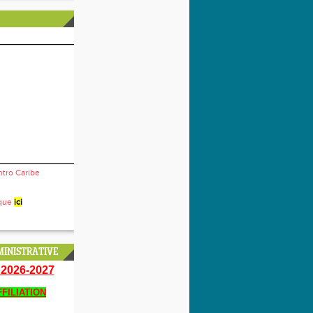
ntro Caribe
ique
ici
INISTRATIVE
2026-2027
FILIATION