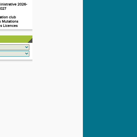
inistrative 2026-
027
mation club
es Mutations
es Licences