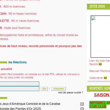
X
: 400 m hommes
JEUX 2026
CIAN
: 110 m haies hommes
OLETTE
: 110 m haies hommes
IN
: triple saut hommes
loupéenne forte et ambitieuse, reflet du travail mené au
ritoire.
ances de haut niveau, records personnels et pourquoi pas des
Lien du site Ce
les Réactions
Sports
ici
actualité
Manuel Techn
ité il faut posséder un compte sur le site FFA, utilisez la rubrique ci-
fier ou vous créer un compte.
Calendrier
ici
|
RENTRÉE ADM
mot de passe oublié ?
SAISON 
IMPRIMES AF
s Jeux d'Amérique Centrale et de la Caraïbe
D'UN CLUB
tionale des Pointes d'Or 2025