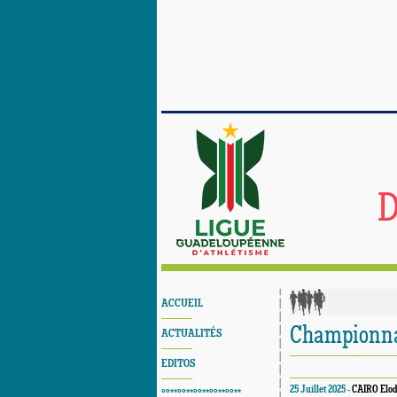
D
ACCUEIL
Championnat
ACTUALITÉS
EDITOS
25 Juillet 2025 -
CAIRO Elod
°°**°°**°°**°°**°°**