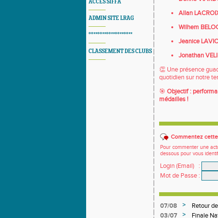
ACCES SIFFA
Allan LACROI
ADMIN SITE LRAG
Wilhem BELO
°°**°°**°°**°°**°°**
Jeanice LAVI
CLASSEMENT DES CLUBS
Jonathan VEL
👏 Une présence guade
quotidien sur notre ter
🎯
Objectif : perform
médailles !
Commentez cette 
Pour commenter une actual
dessous pour vous identi
Login (Email)
:
Mot de Passe
:
>
07/08
Retour de
>
03/07
Finale Na