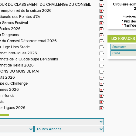
JOUR DU CLASSEMENT DU CHALLENGE DU CONSEIL
Circulaire adm
2
EMENTAL
Championnat de la saison 2026
tionale des Pointes d'Or
* Infor
* Prix d
n Games Festival
*
Tarif d
 Écoles 2026
 Dirigeants
LES ESPACES
e du Conseil Départemental 2026
n Juge Hors Stade
nat Inter-ligues 2026
nats de la Guadeloupe Benjamins
nat de Relais 2026
ONS DU MOIS DE MAI
uts 2026
pe du Challenge
Games 2026
mi-fonds
uts
er-Ligues 2026