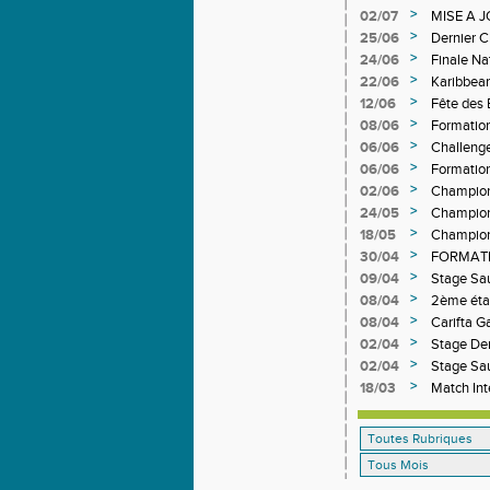
>
02/07
MISE A 
DEPART
>
25/06
Dernier 
>
24/06
Finale Na
>
22/06
Karibbea
>
12/06
Fête des
>
08/06
Formation
>
06/06
Challeng
>
06/06
Formatio
>
02/06
Champion
>
24/05
Champion
>
18/05
Champion
>
30/04
FORMATI
>
09/04
Stage Sa
>
08/04
2ème éta
>
08/04
Carifta 
>
02/04
Stage De
>
02/04
Stage Sa
>
18/03
Match Int