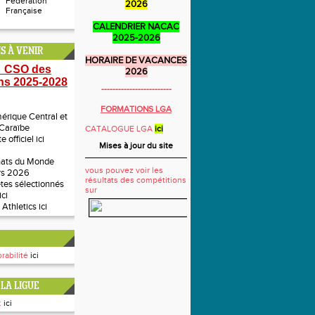
Fédération
2026
Française
CALENDRIER NACAC
2025-2026
S À VENIR
HORAIRE DE VACANCES
 CSO des
2026
ns 2025-2028
-------------------------
FORMATIONS LGA
rique Central et
 Caraïbe
CATALOGUE LGA
ici
te officiel
ici
Mises à jour du site
ats du Monde
vous pouvez voir les
rs 2026
résultats des compétitions
ètes sélectionnés
sur
ici
 Athletics
ici
rabilité
ici
LA LIGUE
:
ici