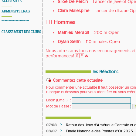
ACCES SIFFA
Siloé De Percin
– Lancer de javelot Op
Clara Malespine
– Lancer de disque O
ADMIN SITE LRAG
🏃‍♂️ Hommes
°°**°°**°°**°°**°°**
Mathieu Merabli
– 200 m Open
CLASSEMENT DES CLUBS
Dylan Sellin
– 110 m haies Open
Nous adressons tous nos encouragements et l
performances! 🇬🇵🔥
les Réactions
Commentez cette actualité
Pour commenter une actualité il faut posséder un compt
rubrique ci-dessous pour vous identifier ou vous crée
Login (Email)
:
Mot de Passe
:
>
07/08
Retour des Jeux d'Amérique Centrale et d
>
03/07
Finale Nationale des Pointes d'Or 2025