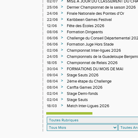
>
02/07
MISE A JOUR DU CLASSEMENT DU CHA
DEPARTEMENTAL
>
25/06
Dernier Championnat de la saison 2026
>
24/06
Finale Nationale des Pointes d'Or
>
22/06
Karibbean Games Festival
>
12/06
Fête des Écoles 2026
>
08/06
Formation Dirigeants
>
06/06
Challenge du Conseil Départemental 20
>
06/06
Formation Juge Hors Stade
>
02/06
Championnat Inter-ligues 2026
>
24/05
Championnats de la Guadeloupe Benjam
>
18/05
Championnat de Relais 2026
>
30/04
FORMATIONS DU MOIS DE MAI
>
09/04
Stage Sauts 2026
>
08/04
2ème étape du Challenge
>
08/04
Carifta Games 2026
>
02/04
Stage Demi-fonds
>
02/04
Stage Sauts
>
18/03
Match Inter-Ligues 2026