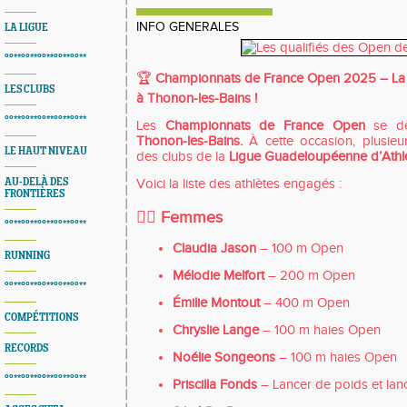
INFO GENERALES
LA LIGUE
°°**°°**°°**°°**°°**
🏆
Championnats de France Open 2025 – La
LES CLUBS
à Thonon-les-Bains !
°°**°°**°°**°°**°°**
Les
Championnats de France Open
se dé
Thonon-les-Bains.
À cette occasion, plusieur
LE HAUT NIVEAU
des clubs de la
Ligue Guadeloupéenne d’Athl
AU-DELÀ DES
Voici la liste des athlètes engagés :
FRONTIÈRES
🏃‍♀️ Femmes
°°**°°**°°**°°**°°**
Claudia Jason
– 100 m Open
RUNNING
Mélodie Melfort
– 200 m Open
°°**°°**°°**°°**°°**
Émilie Montout
– 400 m Open
COMPÉTITIONS
Chryslie Lange
– 100 m haies Open
RECORDS
Noélie Songeons
– 100 m haies Open
°°**°°**°°**°°**°°**
Priscilla Fonds
– Lancer de poids et lan