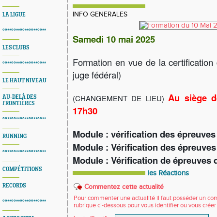
INFO GENERALES
LA LIGUE
°°**°°**°°**°°**°°**
Samedi 10 mai 2025
LES CLUBS
Formation en vue de la certification
°°**°°**°°**°°**°°**
juge fédéral)
LE HAUT NIVEAU
Au siège d
(CHANGEMENT DE LIEU)
AU-DELÀ DES
FRONTIÈRES
17h30
°°**°°**°°**°°**°°**
Module : vérification des épreuves
RUNNING
Module : Vérification des épreuves
°°**°°**°°**°°**°°**
Module : Vérification de épreuves 
COMPÉTITIONS
les Réactions
RECORDS
Commentez cette actualité
Pour commenter une actualité il faut posséder un compt
°°**°°**°°**°°**°°**
rubrique ci-dessous pour vous identifier ou vous crée