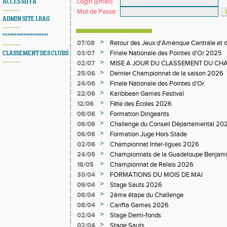
Login (Email)
:
ACCES SIFFA
Mot de Passe
:
ADMIN SITE LRAG
°°**°°**°°**°°**°°**
>
07/08
Retour des Jeux d'Amérique Centrale et d
>
03/07
Finale Nationale des Pointes d'Or 2025
CLASSEMENT DES CLUBS
>
02/07
MISE A JOUR DU CLASSEMENT DU CHA
DEPARTEMENTAL
>
25/06
Dernier Championnat de la saison 2026
>
24/06
Finale Nationale des Pointes d'Or
>
22/06
Karibbean Games Festival
>
12/06
Fête des Écoles 2026
>
08/06
Formation Dirigeants
>
06/06
Challenge du Conseil Départemental 20
>
06/06
Formation Juge Hors Stade
>
02/06
Championnat Inter-ligues 2026
>
24/05
Championnats de la Guadeloupe Benjam
>
18/05
Championnat de Relais 2026
>
30/04
FORMATIONS DU MOIS DE MAI
>
09/04
Stage Sauts 2026
>
08/04
2ème étape du Challenge
>
08/04
Carifta Games 2026
>
02/04
Stage Demi-fonds
>
02/04
Stage Sauts