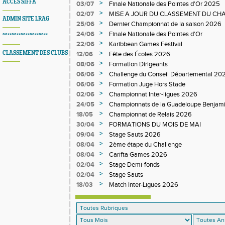
ACCES SIFFA
>
03/07
Finale Nationale des Pointes d'Or 2025
>
02/07
MISE A JOUR DU CLASSEMENT DU CHA
ADMIN SITE LRAG
DEPARTEMENTAL
>
25/06
Dernier Championnat de la saison 2026
>
24/06
Finale Nationale des Pointes d'Or
°°**°°**°°**°°**°°**
>
22/06
Karibbean Games Festival
>
CLASSEMENT DES CLUBS
12/06
Fête des Écoles 2026
>
08/06
Formation Dirigeants
>
06/06
Challenge du Conseil Départemental 20
>
06/06
Formation Juge Hors Stade
>
02/06
Championnat Inter-ligues 2026
>
24/05
Championnats de la Guadeloupe Benjam
>
18/05
Championnat de Relais 2026
>
30/04
FORMATIONS DU MOIS DE MAI
>
09/04
Stage Sauts 2026
>
08/04
2ème étape du Challenge
>
08/04
Carifta Games 2026
>
02/04
Stage Demi-fonds
>
02/04
Stage Sauts
>
18/03
Match Inter-Ligues 2026