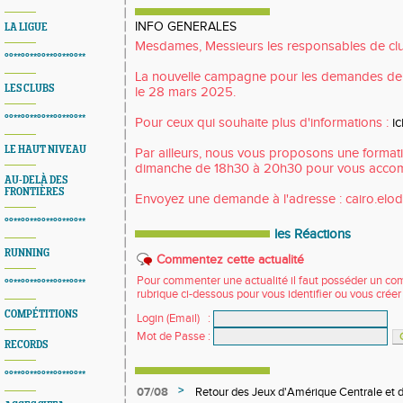
INFO GENERALES
LA LIGUE
Mesdames, Messieurs les responsables de cl
°°**°°**°°**°°**°°**
La nouvelle campagne pour les demandes de
LES CLUBS
le 28 mars 2025.
°°**°°**°°**°°**°°**
Pour ceux qui souhaite plus d'informations :
ic
LE HAUT NIVEAU
Par ailleurs, nous vous proposons une format
dimanche de 18h30 à 20h30 pour vous acco
AU-DELÀ DES
FRONTIÈRES
Envoyez une demande à l'adresse : cairo.el
°°**°°**°°**°°**°°**
les Réactions
RUNNING
Commentez cette actualité
Pour commenter une actualité il faut posséder un compt
°°**°°**°°**°°**°°**
rubrique ci-dessous pour vous identifier ou vous crée
COMPÉTITIONS
Login (Email)
:
Mot de Passe
:
RECORDS
°°**°°**°°**°°**°°**
>
07/08
Retour des Jeux d'Amérique Centrale et d