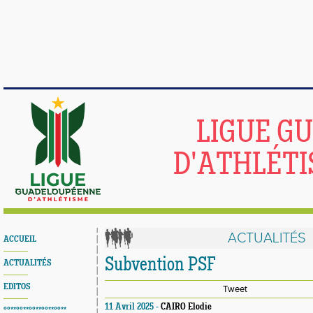
LIGUE G
D'ATHLÉTI
ACTUALITÉS
ACCUEIL
Subvention PSF
ACTUALITÉS
EDITOS
Tweet
11 Avril 2025 -
CAIRO Elodie
°°**°°**°°**°°**°°**