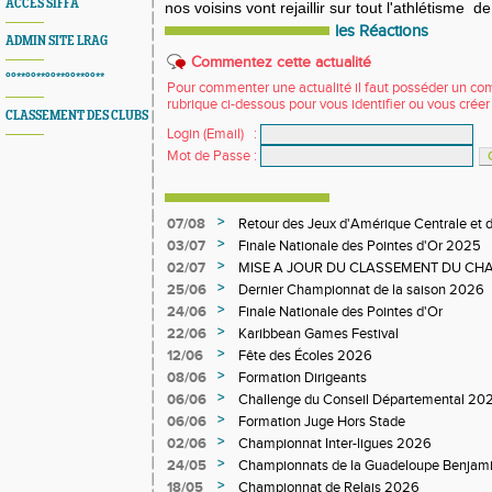
ACCES SIFFA
nos voisins vont rejaillir sur tout l'athlétisme d
les Réactions
ADMIN SITE LRAG
Commentez cette actualité
°°**°°**°°**°°**°°**
Pour commenter une actualité il faut posséder un compt
rubrique ci-dessous pour vous identifier ou vous crée
CLASSEMENT DES CLUBS
Login (Email)
:
Mot de Passe
:
>
07/08
Retour des Jeux d'Amérique Centrale et d
>
03/07
Finale Nationale des Pointes d'Or 2025
>
02/07
MISE A JOUR DU CLASSEMENT DU CHA
DEPARTEMENTAL
>
25/06
Dernier Championnat de la saison 2026
>
24/06
Finale Nationale des Pointes d'Or
>
22/06
Karibbean Games Festival
>
12/06
Fête des Écoles 2026
>
08/06
Formation Dirigeants
>
06/06
Challenge du Conseil Départemental 20
>
06/06
Formation Juge Hors Stade
>
02/06
Championnat Inter-ligues 2026
>
24/05
Championnats de la Guadeloupe Benjam
>
18/05
Championnat de Relais 2026