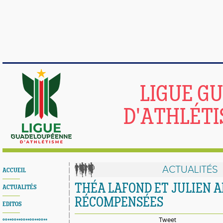
LIGUE G
D'ATHLÉTI
ACTUALITÉS
ACCUEIL
THÉA LAFOND ET JULIEN 
ACTUALITÉS
RÉCOMPENSÉES
EDITOS
Tweet
°°**°°**°°**°°**°°**