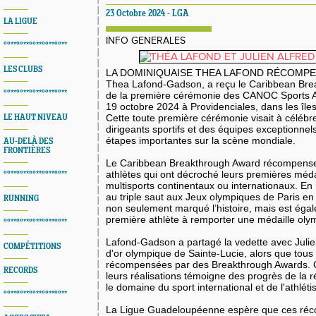
23 Octobre 2024 - LGA
LA LIGUE
INFO GENERALES
°°**°°**°°**°°**°°**
LES CLUBS
LA DOMINIQUAISE THEA LAFOND RÉCOMP
Thea Lafond-Gadson, a reçu le Caribbean Bre
°°**°°**°°**°°**°°**
de la première cérémonie des CANOC Sports Aw
19 octobre 2024 à Providenciales, dans les île
Cette toute première cérémonie visait à célébre
LE HAUT NIVEAU
dirigeants sportifs et des équipes exceptionnels
étapes importantes sur la scène mondiale.
AU-DELÀ DES
FRONTIÈRES
Le Caribbean Breakthrough Award récompense
athlètes qui ont décroché leurs premières méda
°°**°°**°°**°°**°°**
multisports continentaux ou internationaux. En
au triple saut aux Jeux olympiques de Paris e
RUNNING
non seulement marqué l’histoire, mais est éga
première athlète à remporter une médaille oly
°°**°°**°°**°°**°°**
Lafond-Gadson a partagé la vedette avec Julien
COMPÉTITIONS
d'or olympique de Sainte-Lucie, alors que tous
récompensées par des Breakthrough Awards. 
RECORDS
leurs réalisations témoigne des progrès de la 
le domaine du sport international et de l'athléti
°°**°°**°°**°°**°°**
La Ligue Guadeloupéenne espère que ces ré