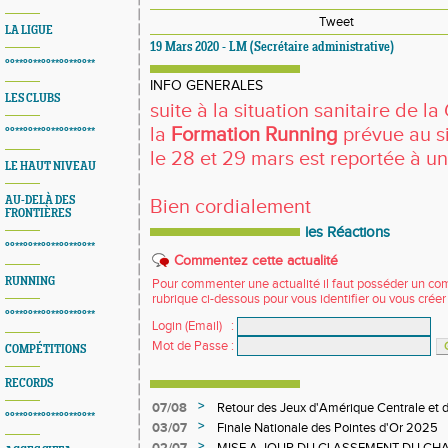
Tweet
LA LIGUE
19 Mars 2020 - LM (Secrétaire administrative)
°°**°°**°°**°°**°°**
INFO GENERALES
LES CLUBS
suite à la situation sanitaire de l
la
Formation Running
prévue au si
°°**°°**°°**°°**°°**
le 28 et 29 mars est reportée à un
LE HAUT NIVEAU
AU-DELÀ DES
Bien cordialement
FRONTIÈRES
les Réactions
°°**°°**°°**°°**°°**
Commentez cette actualité
RUNNING
Pour commenter une actualité il faut posséder un compt
rubrique ci-dessous pour vous identifier ou vous crée
°°**°°**°°**°°**°°**
Login (Email)
:
Mot de Passe
:
COMPÉTITIONS
RECORDS
>
07/08
Retour des Jeux d'Amérique Centrale et d
°°**°°**°°**°°**°°**
>
03/07
Finale Nationale des Pointes d'Or 2025
>