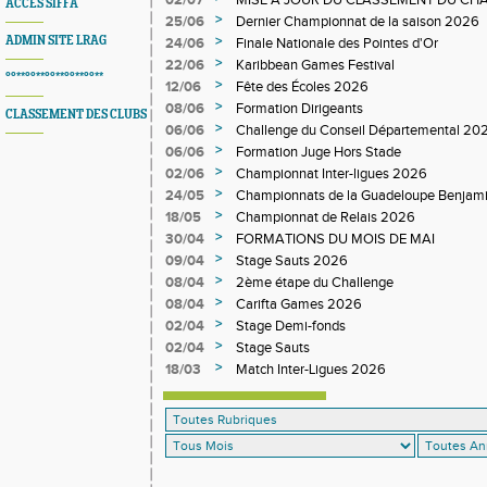
02/07
MISE A JOUR DU CLASSEMENT DU CHA
ACCES SIFFA
DEPARTEMENTAL
>
25/06
Dernier Championnat de la saison 2026
>
ADMIN SITE LRAG
24/06
Finale Nationale des Pointes d'Or
>
22/06
Karibbean Games Festival
°°**°°**°°**°°**°°**
>
12/06
Fête des Écoles 2026
>
08/06
Formation Dirigeants
CLASSEMENT DES CLUBS
>
06/06
Challenge du Conseil Départemental 20
>
06/06
Formation Juge Hors Stade
>
02/06
Championnat Inter-ligues 2026
>
24/05
Championnats de la Guadeloupe Benjam
>
18/05
Championnat de Relais 2026
>
30/04
FORMATIONS DU MOIS DE MAI
>
09/04
Stage Sauts 2026
>
08/04
2ème étape du Challenge
>
08/04
Carifta Games 2026
>
02/04
Stage Demi-fonds
>
02/04
Stage Sauts
>
18/03
Match Inter-Ligues 2026