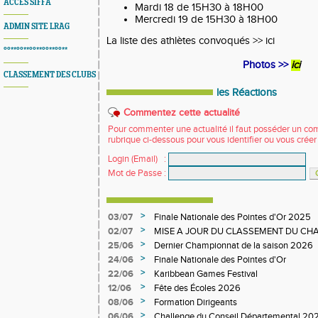
ACCES SIFFA
Mardi 18 de 15H30 à 18H00
Mercredi 19 de 15H30 à 18H00
ADMIN SITE LRAG
La liste des athlètes convoqués >>
ici
°°**°°**°°**°°**°°**
Photos >>
ici
CLASSEMENT DES CLUBS
les Réactions
Commentez cette actualité
Pour commenter une actualité il faut posséder un compt
rubrique ci-dessous pour vous identifier ou vous crée
Login (Email)
:
Mot de Passe
:
>
03/07
Finale Nationale des Pointes d'Or 2025
>
02/07
MISE A JOUR DU CLASSEMENT DU CHA
DEPARTEMENTAL
>
25/06
Dernier Championnat de la saison 2026
>
24/06
Finale Nationale des Pointes d'Or
>
22/06
Karibbean Games Festival
>
12/06
Fête des Écoles 2026
>
08/06
Formation Dirigeants
>
06/06
Challenge du Conseil Départemental 20