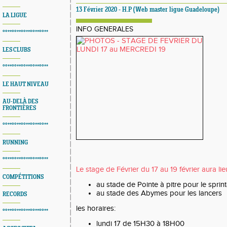
13 Février 2020 - H.P (Web master ligue Guadeloupe)
LA LIGUE
INFO GENERALES
°°**°°**°°**°°**°°**
LES CLUBS
°°**°°**°°**°°**°°**
LE HAUT NIVEAU
AU-DELÀ DES
FRONTIÈRES
°°**°°**°°**°°**°°**
RUNNING
°°**°°**°°**°°**°°**
Le stage de Février du 17 au 19 février aura li
COMPÉTITIONS
au stade de Pointe à pitre pour le sprin
au stade des Abymes pour les lancers
RECORDS
les horaires:
°°**°°**°°**°°**°°**
lundi 17 de 15H30 à 18H00