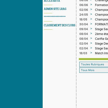
06/06
Challeng
ACCES SIFFA
>
06/06
Formatio
ADMIN SITE LRAG
>
02/06
Champion
>
24/05
Champion
°°**°°**°°**°°**°°**
>
18/05
Champion
>
30/04
FORMATI
CLASSEMENT DES CLUBS
>
09/04
Stage Sa
>
08/04
2ème éta
>
08/04
Carifta 
>
02/04
Stage De
>
02/04
Stage Sa
>
18/03
Match Int