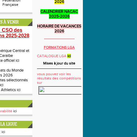
Fédération
2026
Française
CALENDRIER NACAC
2025-2026
S À VENIR
HORAIRE DE VACANCES
 CSO des
2026
ns 2025-2028
-------------------------
FORMATIONS LGA
rique Central et
 Caraïbe
CATALOGUE LGA
ici
te officiel
ici
Mises à jour du site
ats du Monde
vous pouvez voir les
rs 2026
résultats des compétitions
ètes sélectionnés
sur
ici
 Athletics
ici
rabilité
ici
LA LIGUE
:
ici