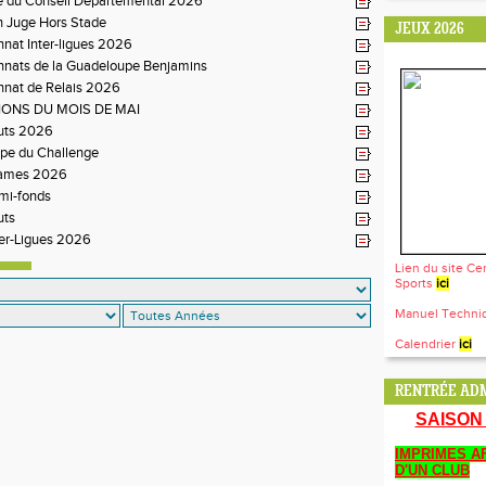
e du Conseil Départemental 2026
n Juge Hors Stade
JEUX 2026
nat Inter-ligues 2026
nats de la Guadeloupe Benjamins
nat de Relais 2026
ONS DU MOIS DE MAI
uts 2026
pe du Challenge
Games 2026
mi-fonds
uts
er-Ligues 2026
Lien du site Ce
Sports
ici
Manuel Techn
Calendrier
ici
RENTRÉE ADM
SAISON 
IMPRIMES AF
D'UN CLUB