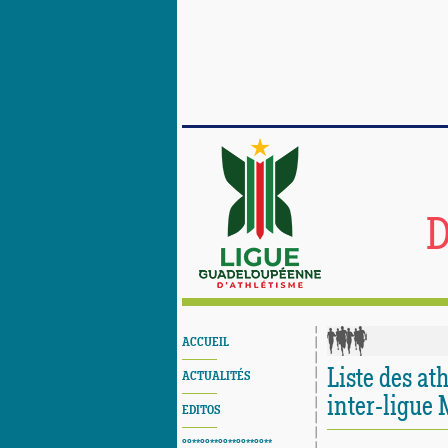
D
ACCUEIL
Liste des at
ACTUALITÉS
inter-ligue
EDITOS
°°**°°**°°**°°**°°**