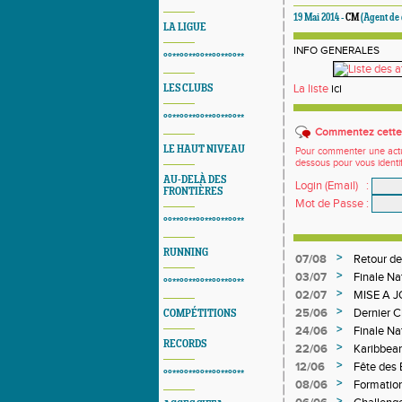
19 Mai 2014 -
CM
(Agent de
LA LIGUE
INFO GENERALES
°°**°°**°°**°°**°°**
La liste
ici
LES CLUBS
°°**°°**°°**°°**°°**
Commentez cette 
LE HAUT NIVEAU
Pour commenter une actual
dessous pour vous identi
AU-DELÀ DES
Login (Email)
:
FRONTIÈRES
Mot de Passe
:
°°**°°**°°**°°**°°**
RUNNING
>
07/08
Retour de
>
03/07
Finale Na
°°**°°**°°**°°**°°**
>
02/07
MISE A 
DEPART
>
25/06
Dernier 
COMPÉTITIONS
>
24/06
Finale Na
RECORDS
>
22/06
Karibbea
>
12/06
Fête des
°°**°°**°°**°°**°°**
>
08/06
Formation
>