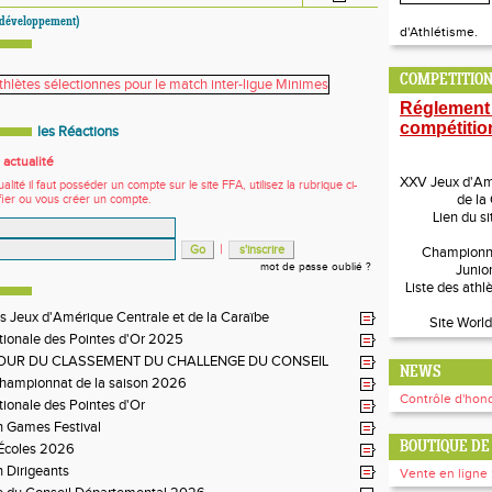
 développement)
d'Athlétisme.
COMPETITION
Réglement
compétitio
les Réactions
actualité
XXV Jeux d'Amé
ité il faut posséder un compte sur le site FFA, utilisez la rubrique ci-
de la
fier ou vous créer un compte.
Lien du si
|
Championn
mot de passe oublié ?
Junio
Liste des athl
s Jeux d'Amérique Centrale et de la Caraïbe
Site World
tionale des Pointes d'Or 2025
JOUR DU CLASSEMENT DU CHALLENGE DU CONSEIL
NEWS
EMENTAL
Championnat de la saison 2026
Contrôle d'hono
tionale des Pointes d'Or
n Games Festival
BOUTIQUE DE 
 Écoles 2026
 Dirigeants
Vente en ligne 