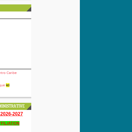
ntro Caribe
ique
ici
INISTRATIVE
2026-2027
FILIATION