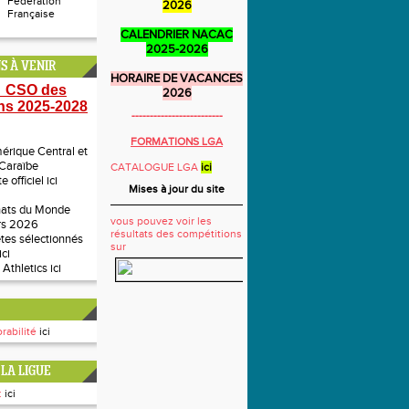
Fédération
2026
Française
CALENDRIER NACAC
2025-2026
S À VENIR
HORAIRE DE VACANCES
 CSO des
2026
ns 2025-2028
-------------------------
FORMATIONS LGA
rique Central et
 Caraïbe
CATALOGUE LGA
ici
te officiel
ici
Mises à jour du site
ats du Monde
vous pouvez voir les
rs 2026
résultats des compétitions
ètes sélectionnés
sur
ici
 Athletics
ici
rabilité
ici
LA LIGUE
:
ici