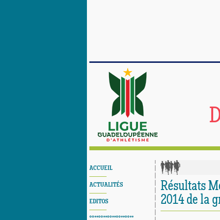
D
ACCUEIL
Résultats M
ACTUALITÉS
2014 de la 
EDITOS
°°**°°**°°**°°**°°**