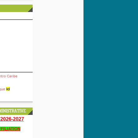
ntro Caribe
ique
ici
INISTRATIVE
2026-2027
FILIATION