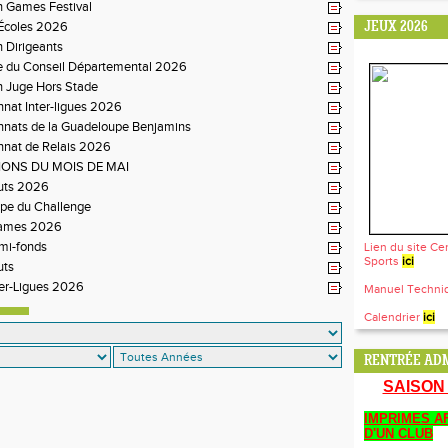
n Games Festival
 Écoles 2026
JEUX 2026
 Dirigeants
e du Conseil Départemental 2026
n Juge Hors Stade
nat Inter-ligues 2026
nats de la Guadeloupe Benjamins
nat de Relais 2026
ONS DU MOIS DE MAI
uts 2026
pe du Challenge
Games 2026
mi-fonds
Lien du site Ce
Sports
ici
uts
er-Ligues 2026
Manuel Techn
Calendrier
ici
RENTRÉE ADM
SAISON 
IMPRIMES AF
D'UN CLUB