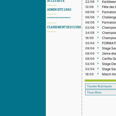
ACCES SIFFA
>
22/06
Karibbea
>
12/06
Fête des
ADMIN SITE LRAG
>
08/06
Formation
>
06/06
Challeng
°°**°°**°°**°°**°°**
>
06/06
Formatio
>
CLASSEMENT DES CLUBS
02/06
Champion
>
24/05
Champion
>
18/05
Champion
>
30/04
FORMATI
>
09/04
Stage Sa
>
08/04
2ème éta
>
08/04
Carifta 
>
02/04
Stage De
>
02/04
Stage Sa
>
18/03
Match Int