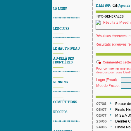
11 Mai 2014 -
CM
(Agent de
LA LIGUE
INFO GENERALES
°°**°°**°°**°°**°°**
LES CLUBS
Résultats épreuves i
°°**°°**°°**°°**°°**
Résultats épreuves r
LE HAUT NIVEAU
AU-DELÀ DES
Commentez cette 
FRONTIÈRES
Pour commenter une actual
°°**°°**°°**°°**°°**
dessous pour vous identi
Login (Email)
:
RUNNING
Mot de Passe
:
°°**°°**°°**°°**°°**
COMPÉTITIONS
>
07/08
Retour de
>
03/07
Finale Na
RECORDS
>
02/07
MISE A 
DEPART
>
25/06
Dernier 
°°**°°**°°**°°**°°**
>
24/06
Finale Na