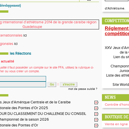
 développement)
d'Athlétisme.
COMPETITION
Réglement
compétitio
nternationnales
ici
égionales
ici
XXV Jeux d'Amé
de la
les Réactions
Lien du si
actualité
Championn
ité il faut posséder un compte sur le site FFA, utilisez la rubrique ci-
Junio
fier ou vous créer un compte.
Liste des athl
|
Site World
mot de passe oublié ?
NEWS
s Jeux d'Amérique Centrale et de la Caraïbe
Contrôle d'hono
tionale des Pointes d'Or 2025
JOUR DU CLASSEMENT DU CHALLENGE DU CONSEIL
BOUTIQUE DE 
EMENTAL
Championnat de la saison 2026
Vente en ligne 
tionale des Pointes d'Or