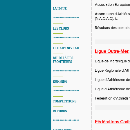
Association Européen
LA LIGUE
Association d'Athlét
(N.A.C.A.C):
ici
°°**°°**°°**°°**°°**
Résultats des compét
LES CLUBS
°°**°°**°°**°°**°°**
LE HAUT NIVEAU
Ligue Outre-Mer:
AU-DELÀ DES
Ligue de Martinique d
FRONTIÈRES
Ligue Régionale d'At
°°**°°**°°**°°**°°**
Ligue d'Athlétisme de
RUNNING
Ligue d'Athlétisme de
°°**°°**°°**°°**°°**
Fédération d'Athlétis
COMPÉTITIONS
RECORDS
°°**°°**°°**°°**°°**
Fédérations Car