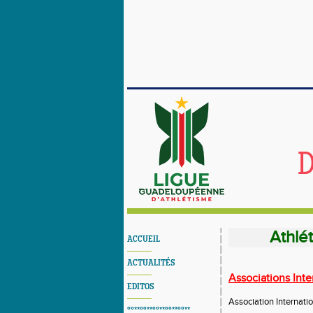
D
Athlé
ACCUEIL
ACTUALITÉS
Associations Inte
EDITOS
Association Internatio
°°**°°**°°**°°**°°**