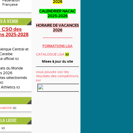
Fédération
2026
Française
CALENDRIER NACAC
2025-2026
S À VENIR
HORAIRE DE VACANCES
 CSO des
2026
ns 2025-2028
-------------------------
FORMATIONS LGA
rique Central et
 Caraïbe
CATALOGUE LGA
ici
te officiel
ici
Mises à jour du site
ats du Monde
vous pouvez voir les
rs 2026
résultats des compétitions
ètes sélectionnés
sur
ici
 Athletics
ici
rabilité
ici
LA LIGUE
:
ici