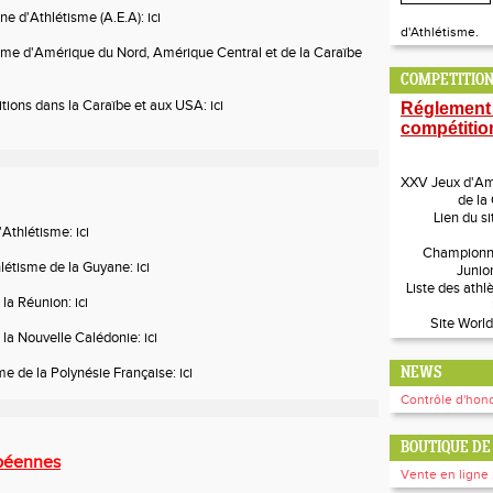
ne d'Athlétisme (A.E.A):
ici
d'Athlétisme.
isme d'Amérique du Nord, Amérique Central et de la Caraïbe
COMPETITION
itions dans la Caraïbe et aux USA:
ici
Réglement
compétitio
XXV Jeux d'Amé
de la
Lien du si
'Athlétisme:
ici
Championn
hlétisme de la Guyane:
ici
Junio
Liste des athl
 la Réunion:
ici
Site World
 la Nouvelle Calédonie:
ici
me de la Polynésie Française:
ici
NEWS
Contrôle d'hono
BOUTIQUE DE 
ibéennes
Vente en ligne 