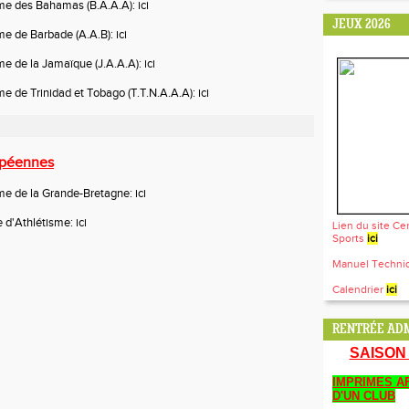
sme des Bahamas (B.A.A.A):
ici
JEUX 2026
sme de Barbade (A.A.B):
ici
me de la Jamaïque (J.A.A.A):
ici
me de Trinidad et Tobago (T.T.N.A.A.A):
ici
opéennes
sme de la Grande-Bretagne:
ici
 d'Athlétisme:
ici
Lien du site Ce
Sports
ici
Manuel Techn
Calendrier
ici
RENTRÉE ADM
SAISON 
IMPRIMES AF
D'UN CLUB