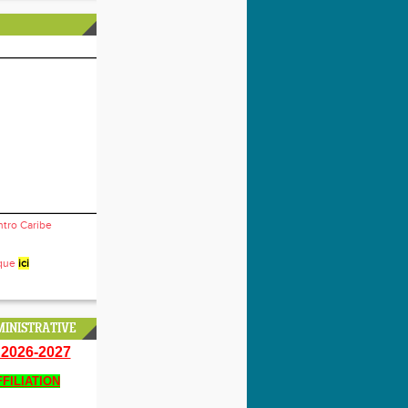
ntro Caribe
ique
ici
INISTRATIVE
2026-2027
FILIATION