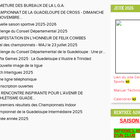
METURE DES BUREAUX DE LA L.G.A.
JEUX 2026
MPIONNAT DE LA GUADELOUPE DE CROSS - DIMANCHE
NOVEMBRE...
elle saison sportive 2025-2026
lenge du Conseil Départemental 2025
IFESTATION EN L'HONNEUR DE FELIX COMBES
al des championnats - MAJ le 23 juillet 2025
lenge du Conseil Départemental de la Guadeloupe : Une pr...
fta Games 2025 : La Guadeloupe s'illustre à Trinidad
ouvelle image de la ligue
h Interligues 2025
Lien du site Ce
e ligne téléphonique
Sports
ici
inscription ouvertes
Manuel Techn
 RENCONTRE INSPIRANTE POUR L’AVENIR DE
THLÉTISME GUADE...
Calendrier
ici
premiers résultats des Championnats Indoor
pionnat de la Guadeloupe Intermédiaire 2025
RENTRÉE ADM
née année 2025
SAISON 
IMPRIMES AF
D'UN CLUB