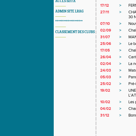
ACCES SIFFA
17/12
>
FER
ADMIN SITE LRAG
27/11
>
CHA
30 
°°**°°**°°**°°**°°**
07/10
>
Nouv
02/09
>
Chal
CLASSEMENT DES CLUBS
31/07
>
MAN
25/06
>
Le b
17/05
>
Chal
26/04
>
Cari
02/04
>
La n
24/03
>
Matc
05/03
>
Pann
25/02
>
Pré-
19/02
>
UNE
L’A
10/02
>
Les 
04/02
>
Cham
31/12
>
Bon