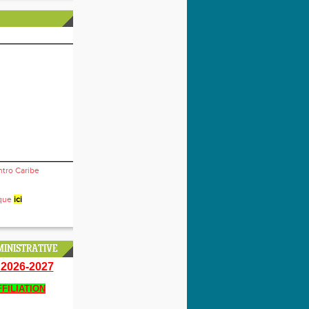
ntro Caribe
ique
ici
INISTRATIVE
2026-2027
FILIATION