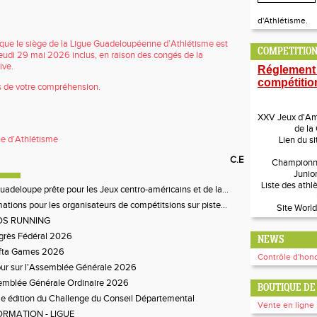
d'Athlétisme.
que le siège de la Ligue Guadeloupéenne d’Athlétisme est
COMPETITION
jeudi 29 mai 2026 inclus, en raison des congés de la
ive.
Réglement
compétitio
 de votre compréhension.
XXV Jeux d'Amé
de la
e d’Athlétisme
Lien du si
C.E
Championn
Junio
Liste des athl
uadeloupe prête pour les Jeux centro-américains et de la...
ations pour les organisateurs de compétitsions sur piste...
Site World
OS RUNNING
grès Fédéral 2026
NEWS
ifta Games 2026
Contrôle d'hono
ur sur l'Assemblée Générale 2026
emblée Générale Ordinaire 2026
BOUTIQUE DE 
 édition du Challenge du Conseil Départemental
Vente en ligne 
ORMATION - LIGUE