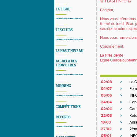
🚨 FLASH INFO 🚨
LA LIGUE
Bonjour,
Nous vous informons 
°°**°°**°°**°°**°°**
fermé du lundi 18 au 
secrétaire administrat
LES CLUBS
Nous vous remercions
°°**°°**°°**°°**°°**
Cordialement,
LE HAUT NIVEAU
La Présidente
Ligue Guadeloupéenn
AU-DELÀ DES
FRONTIÈRES
°°**°°**°°**°°**°°**
02/08
>
La G
RUNNING
04/07
>
Form
05/06
>
INF
°°**°°**°°**°°**°°**
24/04
>
Con
COMPÉTITIONS
02/04
>
Car
22/03
>
Reto
RECORDS
18/03
>
Ass
°°**°°**°°**°°**°°**
27/02
>
2ème
05/01
>
INF