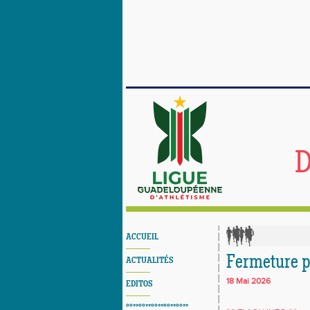
D
ACCUEIL
Fermeture p
ACTUALITÉS
18 Mai 2026
EDITOS
°°**°°**°°**°°**°°**