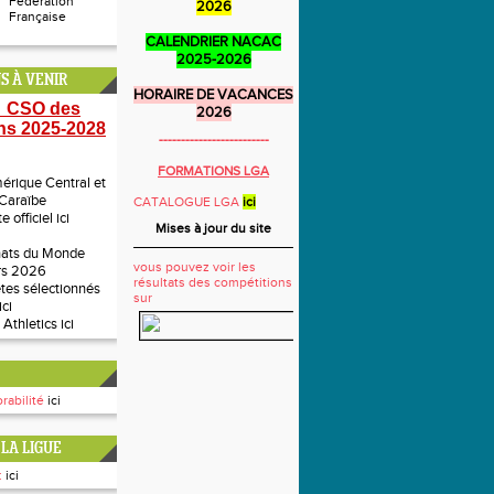
Fédération
2026
Française
CALENDRIER NACAC
2025-2026
S À VENIR
HORAIRE DE VACANCES
 CSO des
2026
ns 2025-2028
-------------------------
FORMATIONS LGA
rique Central et
 Caraïbe
CATALOGUE LGA
ici
te officiel
ici
Mises à jour du site
ats du Monde
vous pouvez voir les
rs 2026
résultats des compétitions
ètes sélectionnés
sur
ici
 Athletics
ici
rabilité
ici
LA LIGUE
:
ici