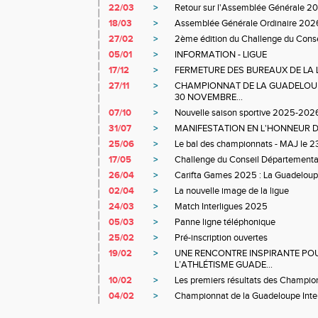
22/03
>
Retour sur l'Assemblée Générale 2
18/03
>
Assemblée Générale Ordinaire 202
27/02
>
2ème édition du Challenge du Cons
05/01
>
INFORMATION - LIGUE
17/12
>
FERMETURE DES BUREAUX DE LA L
27/11
>
CHAMPIONNAT DE LA GUADELOUP
30 NOVEMBRE...
07/10
>
Nouvelle saison sportive 2025-202
31/07
>
MANIFESTATION EN L'HONNEUR D
25/06
>
Le bal des championnats - MAJ le 23
17/05
>
Challenge du Conseil Départemental 
26/04
>
Carifta Games 2025 : La Guadeloupe 
02/04
>
La nouvelle image de la ligue
24/03
>
Match Interligues 2025
05/03
>
Panne ligne téléphonique
25/02
>
Pré-inscription ouvertes
19/02
>
UNE RENCONTRE INSPIRANTE POU
L’ATHLÉTISME GUADE...
10/02
>
Les premiers résultats des Champio
04/02
>
Championnat de la Guadeloupe Int