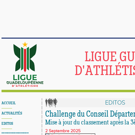
LIGUE G
D'ATHLÉTI
EDITOS
ACCUEIL
Challenge du Conseil Départ
ACTUALITÉS
Mise à jour du classement après la 
EDITOS
2 Septembre 2025
°°**°°**°°**°°**°°**