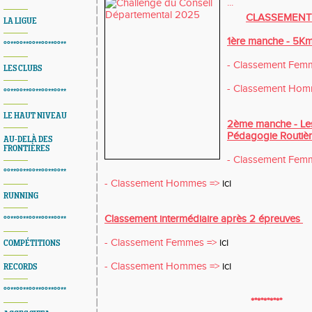
...
CLASSEMENT
LA LIGUE
1ère manche - 5Km
°°**°°**°°**°°**°°**
- Classement Fem
LES CLUBS
- Classement Ho
°°**°°**°°**°°**°°**
LE HAUT NIVEAU
2ème manche - Les
Pédagogie Routièr
AU-DELÀ DES
FRONTIÈRES
- Classement Fem
°°**°°**°°**°°**°°**
- Classement Hommes =>
ici
RUNNING
Classement intermédiaire après 2 épreuves
°°**°°**°°**°°**°°**
- Classement Femmes =>
ici
COMPÉTITIONS
- Classement Hommes =>
ici
RECORDS
°°**°°**°°**°°**°°**
*°*°*°*°*°