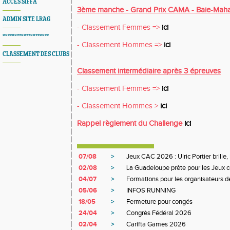
ACCES SIFFA
3ème manche - Grand Prix CAMA - Baie-Maha
ADMIN SITE LRAG
- Classement Femmes =>
ici
°°**°°**°°**°°**°°**
- Classement Hommes =>
ici
CLASSEMENT DES CLUBS
Classement intermédiaire après 3 épreuves
- Classement Femmes =>
ici
- Classement Hommes >
ici
Rappel règlement du Challenge
ici
07/08
>
Jeux CAC 2026 : Ulric Portier brille,
02/08
>
La Guadeloupe prête pour les Jeux ce
04/07
>
Formations pour les organisateurs de
05/06
>
INFOS RUNNING
18/05
>
Fermeture pour congés
24/04
>
Congrès Fédéral 2026
02/04
>
Carifta Games 2026