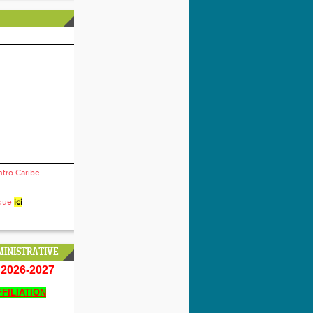
ntro Caribe
ique
ici
INISTRATIVE
2026-2027
FILIATION