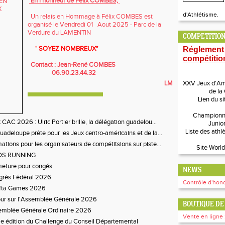
En l'honneur de Félix COMBES,
d'Athlétisme.
Un relais en Hommage à Félix COMBES est
organisé le Vendredi 01 Aout 2025 - Parc de la
Verdure du LAMENTIN
COMPETITION
"
SOYEZ NOMBREUX"
Réglement
compétitio
Contact : Jean-René COMBES
06.90.23.44.32
LM
XXV Jeux d'Amé
de la
Lien du si
Championn
 CAC 2026 : Ulric Portier brille, la délégation guadelou...
Junio
Liste des athl
uadeloupe prête pour les Jeux centro-américains et de la...
ations pour les organisateurs de compétitsions sur piste...
Site World
OS RUNNING
eture pour congés
NEWS
grès Fédéral 2026
Contrôle d'hono
ifta Games 2026
ur sur l'Assemblée Générale 2026
BOUTIQUE DE 
emblée Générale Ordinaire 2026
Vente en ligne 
 édition du Challenge du Conseil Départemental