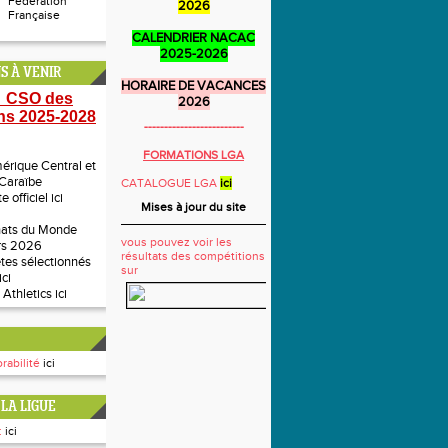
Fédération
2026
Française
CALENDRIER NACAC
2025-2026
S À VENIR
HORAIRE DE VACANCES
 CSO des
2026
ns 2025-2028
-------------------------
FORMATIONS LGA
rique Central et
 Caraïbe
CATALOGUE LGA
ici
te officiel
ici
Mises à jour du site
ats du Monde
vous pouvez voir les
rs 2026
résultats des compétitions
ètes sélectionnés
sur
ici
 Athletics
ici
rabilité
ici
LA LIGUE
:
ici