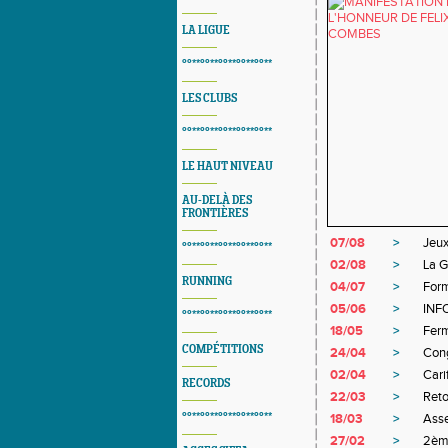
LA LIGUE
°°**°°**°°**°°**°°**
LES CLUBS
°°**°°**°°**°°**°°**
LE HAUT NIVEAU
AU-DELÀ DES
FRONTIÈRES
07/08
>
Jeux
°°**°°**°°**°°**°°**
02/08
>
La G
RUNNING
04/07
>
Form
05/06
>
INF
°°**°°**°°**°°**°°**
18/05
>
Ferm
COMPÉTITIONS
24/04
>
Con
02/04
>
Car
RECORDS
22/03
>
Reto
°°**°°**°°**°°**°°**
18/03
>
Ass
27/02
>
2ème