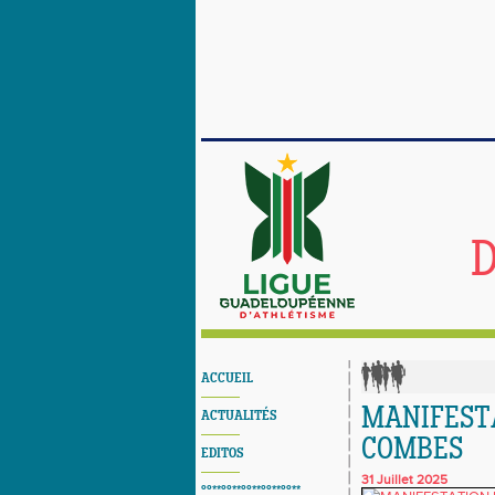
D
ACCUEIL
MANIFESTA
ACTUALITÉS
COMBES
EDITOS
31 Juillet 2025
°°**°°**°°**°°**°°**