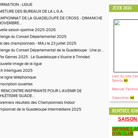
ORMATION - LIGUE
JEUX 2026
METURE DES BUREAUX DE LA L.G.A.
MPIONNAT DE LA GUADELOUPE DE CROSS - DIMANCHE
NOVEMBRE...
elle saison sportive 2025-2026
lenge du Conseil Départemental 2025
al des championnats - MAJ le 23 juillet 2025
lenge du Conseil Départemental de la Guadeloupe : Une pr...
fta Games 2025 : La Guadeloupe s'illustre à Trinidad
ouvelle image de la ligue
h Interligues 2025
Lien du site Ce
e ligne téléphonique
Sports
ici
inscription ouvertes
Manuel Techn
 RENCONTRE INSPIRANTE POUR L’AVENIR DE
THLÉTISME GUADE...
Calendrier
ici
premiers résultats des Championnats Indoor
pionnat de la Guadeloupe Intermédiaire 2025
RENTRÉE ADM
SAISON 
IMPRIMES AF
D'UN CLUB