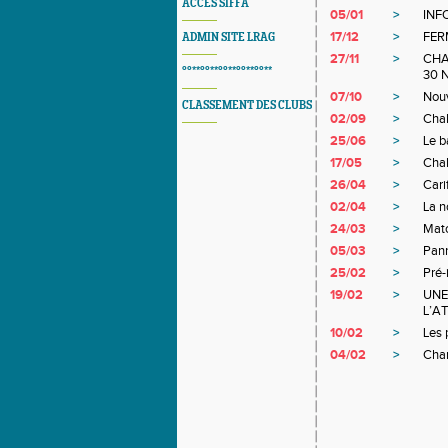
ACCES SIFFA
05/01
>
INF
17/12
>
FER
ADMIN SITE LRAG
27/11
>
CHA
°°**°°**°°**°°**°°**
30 
07/10
>
Nouv
CLASSEMENT DES CLUBS
02/09
>
Chal
25/06
>
Le b
17/05
>
Chal
26/04
>
Cari
02/04
>
La n
24/03
>
Matc
05/03
>
Pann
25/02
>
Pré-
19/02
>
UNE
L’A
10/02
>
Les 
04/02
>
Cham