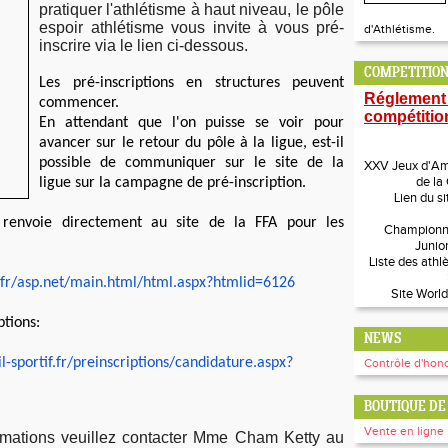
pratiquer l'athlétisme à haut niveau, le pôle
espoir athlétisme vous invite à vous pré-
d'Athlétisme.
inscrire via le lien ci-dessous.
COMPETITION
Les pré-inscriptions en structures peuvent
Réglement
commencer.
compétitio
En attendant que l'on puisse se voir pour
avancer sur le retour du pôle à la ligue, est-il
possible de communiquer sur le site de la
XXV Jeux d'Amé
de la
ligue sur la campagne de pré-inscription.
Lien du si
i renvoie directement au site de la FFA pour les
Championn
Junio
Liste des athl
fr/asp.net/
main.html/html.aspx?htmlid=
6126
Site World
ptions:
NEWS
-sportif.
fr/preinscriptions/
candidature.aspx?
Contrôle d'hono
BOUTIQUE DE 
Vente en ligne 
ormations veuillez contacter Mme
Cham
Ketty au