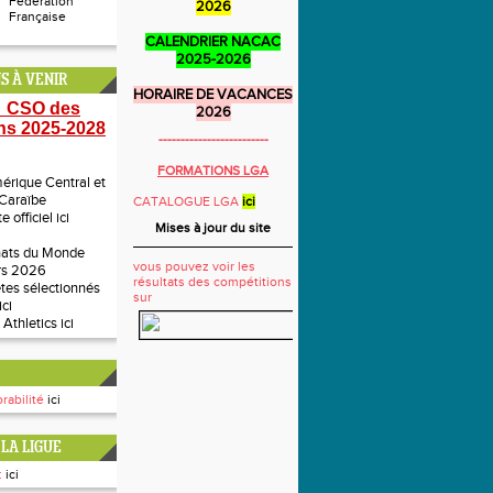
Fédération
2026
Française
CALENDRIER NACAC
2025-2026
S À VENIR
HORAIRE DE VACANCES
 CSO des
2026
ns 2025-2028
-------------------------
FORMATIONS LGA
rique Central et
 Caraïbe
CATALOGUE LGA
ici
te officiel
ici
Mises à jour du site
ats du Monde
vous pouvez voir les
rs 2026
résultats des compétitions
ètes sélectionnés
sur
ici
 Athletics
ici
rabilité
ici
LA LIGUE
:
ici