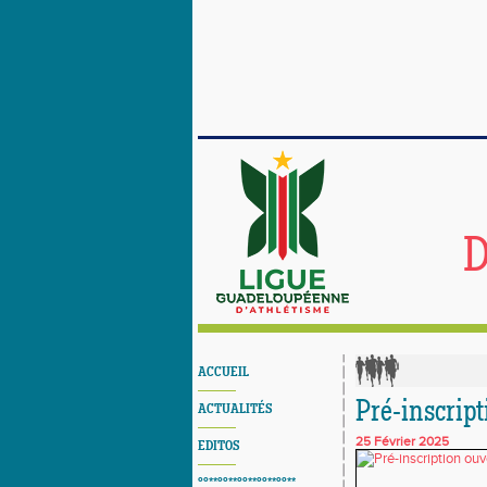
D
ACCUEIL
Pré-inscript
ACTUALITÉS
25 Février 2025
EDITOS
°°**°°**°°**°°**°°**