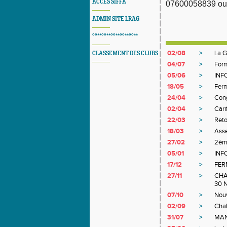
ACCES SIFFA
07600058839 ou 
ADMIN SITE LRAG
°°**°°**°°**°°**°°**
02/08
>
La G
CLASSEMENT DES CLUBS
04/07
>
Form
05/06
>
INF
18/05
>
Ferm
24/04
>
Con
02/04
>
Car
22/03
>
Reto
18/03
>
Ass
27/02
>
2ème
05/01
>
INF
17/12
>
FER
27/11
>
CHA
30 
07/10
>
Nouv
02/09
>
Chal
31/07
>
MAN