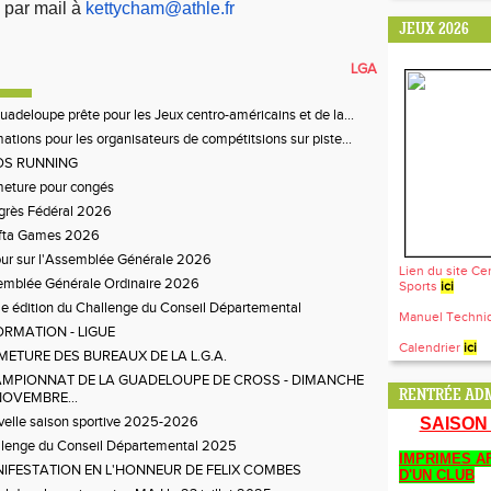
par mail à
kettycham@athle.fr
JEUX 2026
LGA
uadeloupe prête pour les Jeux centro-américains et de la...
ations pour les organisateurs de compétitsions sur piste...
OS RUNNING
eture pour congés
grès Fédéral 2026
ifta Games 2026
ur sur l'Assemblée Générale 2026
Lien du site Ce
emblée Générale Ordinaire 2026
Sports
ici
 édition du Challenge du Conseil Départemental
Manuel Techn
ORMATION - LIGUE
Calendrier
ici
METURE DES BUREAUX DE LA L.G.A.
MPIONNAT DE LA GUADELOUPE DE CROSS - DIMANCHE
RENTRÉE ADM
NOVEMBRE...
elle saison sportive 2025-2026
SAISON 
lenge du Conseil Départemental 2025
IMPRIMES AF
IFESTATION EN L'HONNEUR DE FELIX COMBES
D'UN CLUB