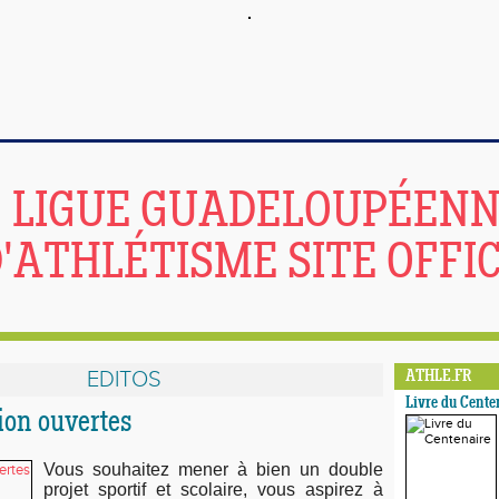
LIGUE GUADELOUPÉEN
'ATHLÉTISME SITE OFFIC
EDITOS
ATHLE.FR
Livre du Cente
ion ouvertes
Vous souhaitez mener à bien un double
projet sportif et scolaire, vous aspirez à