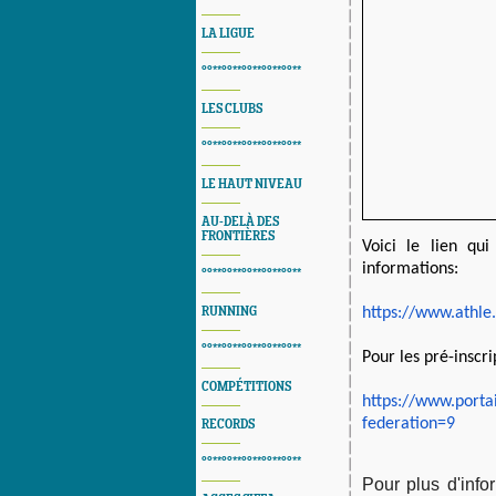
LA LIGUE
°°**°°**°°**°°**°°**
LES CLUBS
°°**°°**°°**°°**°°**
LE HAUT NIVEAU
AU-DELÀ DES
FRONTIÈRES
Voici le lien qu
informations:
°°**°°**°°**°°**°°**
RUNNING
https://www.athle.
°°**°°**°°**°°**°°**
Pour les pré-inscri
COMPÉTITIONS
https://www.portail
federation=9
RECORDS
°°**°°**°°**°°**°°**
Pour plus d'inf