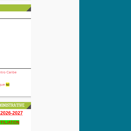
ntro Caribe
ique
ici
INISTRATIVE
2026-2027
FILIATION