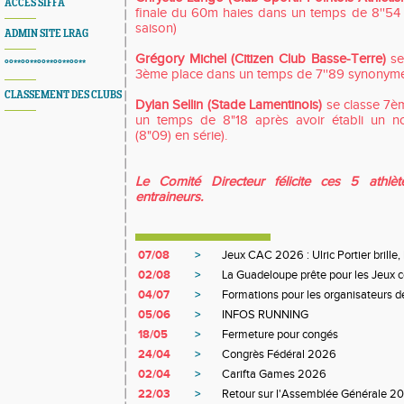
ACCES SIFFA
finale du 60m haies dans un temps de 8''54 
saison)
ADMIN SITE LRAG
Grégory Michel (Citizen Club Basse-Terre)
se
°°**°°**°°**°°**°°**
3ème place dans un temps de 7''89 synonyme
CLASSEMENT DES CLUBS
Dylan Sellin (Stade Lamentinois)
se classe 7èm
un temps de 8"18 après avoir établi un n
(8"09) en série).
Le Comité Directeur félicite ces 5 athlèt
entraineurs.
07/08
>
Jeux CAC 2026 : Ulric Portier brille,
02/08
>
La Guadeloupe prête pour les Jeux ce
04/07
>
Formations pour les organisateurs de
05/06
>
INFOS RUNNING
18/05
>
Fermeture pour congés
24/04
>
Congrès Fédéral 2026
02/04
>
Carifta Games 2026
22/03
>
Retour sur l'Assemblée Générale 2