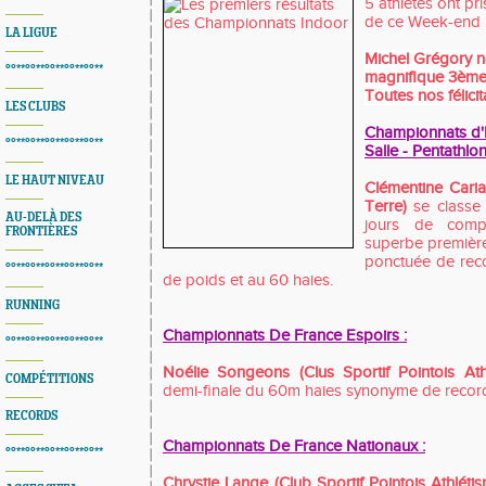
5 athlètes ont pr
de ce Week-end
LA LIGUE
Michel Grégory no
°°**°°**°°**°°**°°**
magnifique 3ème
Toutes nos félicita
LES CLUBS
Championnats d
°°**°°**°°**°°**°°**
Salle - Pentathl
LE HAUT NIVEAU
Clémentine Caria
Terre)
se classe 
AU-DELÀ DES
jours de compé
FRONTIÈRES
superbe premièr
ponctuée de reco
°°**°°**°°**°°**°°**
de poids et au 60 haies.
RUNNING
Championnats De France Espoirs :
°°**°°**°°**°°**°°**
Noélie Songeons (Clus Sportif Pointois At
COMPÉTITIONS
demi-finale du 60m haies synonyme de recor
RECORDS
Championnats De France Nationaux :
°°**°°**°°**°°**°°**
Chrystie Lange (Club Sportif Pointois Athléti