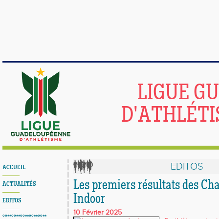
LIGUE G
D'ATHLÉTI
EDITOS
ACCUEIL
Les premiers résultats des C
ACTUALITÉS
Indoor
EDITOS
10 Février 2025
°°**°°**°°**°°**°°**