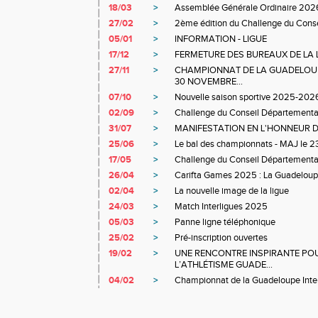
18/03
>
Assemblée Générale Ordinaire 202
27/02
>
2ème édition du Challenge du Cons
05/01
>
INFORMATION - LIGUE
17/12
>
FERMETURE DES BUREAUX DE LA L
27/11
>
CHAMPIONNAT DE LA GUADELOUP
30 NOVEMBRE...
07/10
>
Nouvelle saison sportive 2025-202
02/09
>
Challenge du Conseil Département
31/07
>
MANIFESTATION EN L'HONNEUR D
25/06
>
Le bal des championnats - MAJ le 23
17/05
>
Challenge du Conseil Départemental 
26/04
>
Carifta Games 2025 : La Guadeloupe 
02/04
>
La nouvelle image de la ligue
24/03
>
Match Interligues 2025
05/03
>
Panne ligne téléphonique
25/02
>
Pré-inscription ouvertes
19/02
>
UNE RENCONTRE INSPIRANTE POU
L’ATHLÉTISME GUADE...
04/02
>
Championnat de la Guadeloupe Int