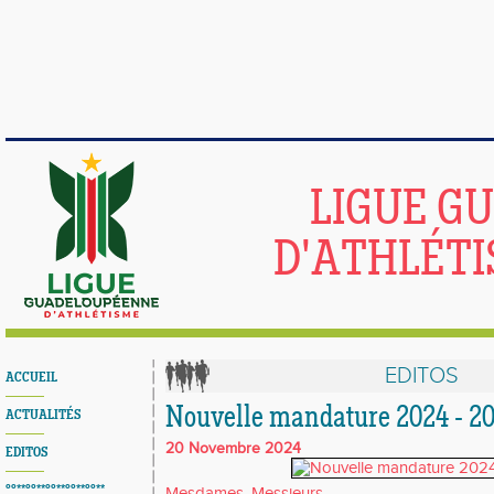
LIGUE G
D'ATHLÉTI
EDITOS
ACCUEIL
Nouvelle mandature 2024 - 2
ACTUALITÉS
20 Novembre 2024
EDITOS
°°**°°**°°**°°**°°**
Mesdames, Messieurs,