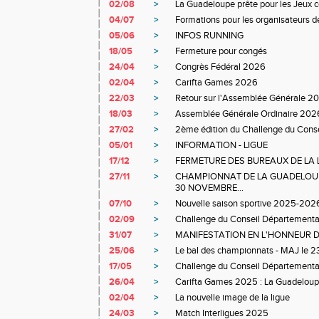
02/08
>
La Guadeloupe prête pour les Jeux ce
04/07
>
Formations pour les organisateurs de
05/06
>
INFOS RUNNING
18/05
>
Fermeture pour congés
24/04
>
Congrès Fédéral 2026
02/04
>
Carifta Games 2026
22/03
>
Retour sur l'Assemblée Générale 2
18/03
>
Assemblée Générale Ordinaire 202
27/02
>
2ème édition du Challenge du Cons
05/01
>
INFORMATION - LIGUE
17/12
>
FERMETURE DES BUREAUX DE LA L
27/11
>
CHAMPIONNAT DE LA GUADELOUP
30 NOVEMBRE...
07/10
>
Nouvelle saison sportive 2025-202
02/09
>
Challenge du Conseil Département
31/07
>
MANIFESTATION EN L'HONNEUR D
25/06
>
Le bal des championnats - MAJ le 23
17/05
>
Challenge du Conseil Départemental 
26/04
>
Carifta Games 2025 : La Guadeloupe 
02/04
>
La nouvelle image de la ligue
24/03
>
Match Interligues 2025