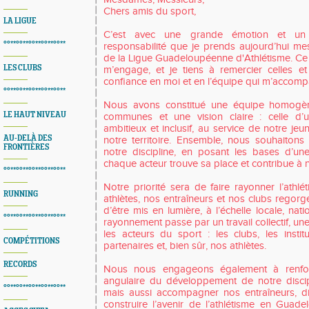
Chers amis du sport,
LA LIGUE
C’est avec une grande émotion et un
°°**°°**°°**°°**°°**
responsabilité que je prends aujourd’hui me
de la Ligue Guadeloupéenne d'Athlétisme. Ce 
LES CLUBS
m’engage, et je tiens à remercier celles e
confiance en moi et en l’équipe qui m’accom
°°**°°**°°**°°**°°**
Nous avons constitué une équipe homogèn
LE HAUT NIVEAU
communes et une vision claire : celle d’u
ambitieux et inclusif, au service de notre je
AU-DELÀ DES
notre territoire. Ensemble, nous souhaitons
FRONTIÈRES
notre discipline, en posant les bases d’u
chaque acteur trouve sa place et contribue à no
°°**°°**°°**°°**°°**
Notre priorité sera de faire rayonner l’ath
RUNNING
athlètes, nos entraîneurs et nos clubs regorge
d’être mis en lumière, à l’échelle locale, nati
°°**°°**°°**°°**°°**
rayonnement passe par un travail collectif, un
les acteurs du sport : les clubs, les instit
COMPÉTITIONS
partenaires et, bien sûr, nos athlètes.
RECORDS
Nous nous engageons également à renforc
angulaire du développement de notre discip
°°**°°**°°**°°**°°**
mais aussi accompagner nos entraîneurs, diri
construire l’avenir de l’athlétisme en Gua