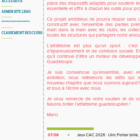
ACCES SIFFA
place des dispositifs adaptés pour soutenir le
essentielle et offrir à chacun les outils pour p
ADMIN SITE LRAG
Ce projet ambitieux ne pourra réussir sans
°°**°°**°°**°°**°°**
constructif avec l’ensemble des parties pren
main dans la main avec les clubs, les collecti
CLASSEMENT DES CLUBS
toutes les structures qui partagent notre amour
L’athlétisme est plus qu’un sport : c’est
d’épanouissement et de cohésion sociale. E
qu’il continue d’être un moteur de développe
Guadeloupe.
Je suis convaincue qu’ensemble, avec en
ambition, nous relèverons les défis qui n
nouveau chapitre que nous ouvrons aujourd’hui
et tous à l’écrire avec nous.
Je vous remercie de votre soutien et de vo
faisons briller l’athlétisme guadeloupéen !
Merci.
07/08
>
Jeux CAC 2026 : Ulric Portier brille,