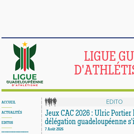
LIGUE G
D'ATHLÉTI
EDITO
ACCUEIL
Jeux CAC 2026 : Ulric Portier b
ACTUALITÉS
délégation guadeloupéenne s'i
EDITOS
7 Août 2026
°°**°°**°°**°°**°°**