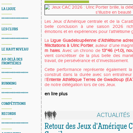
LA LIGUE
°°**°°**°°**°°**°°**
Les Jeux d’Amérique centrale et de la Caraïb
belle conclusion à une saison 2026 ric
LES CLUBS
émotions et en expériences pour l’athlétisme
°°**°°**°°**°°**°°**
La
Ligue Guadeloupéenne d’Athlétisme adres
félicitations à Ulric Portier
, auteur d’une magn
LE HAUT NIVEAU
m haies
. Avec un chrono de
13''46 (+1.0), 
vient concrétiser de la plus belle des man
AU-DELÀ DES
travail, de persévérance et d’investissement.
FRONTIÈRES
Cette performance représente également la 
°°**°°**°°**°°**°°**
construit dans la durée avec son entraîneu
l’
Entente Athlétique Terres de Gwadloup (EA
RUNNING
de notre délégation lors de ces Jeux.
en lire plus
°°**°°**°°**°°**°°**
COMPÉTITIONS
ACTUALITÉS
RECORDS
°°**°°**°°**°°**°°**
Retour des Jeux d'Amérique Ce