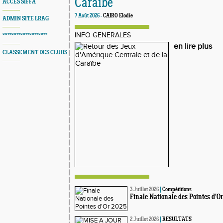
Caraïbe
ACCES SIFFA
7 Août 2026 -
CAIRO Elodie
ADMIN SITE LRAG
INFO GENERALES
°°**°°**°°**°°**°°**
en lire plus
CLASSEMENT DES CLUBS
3 Juillet 2026
|
Compétitions
Finale Nationale des Pointes d'O
2 Juillet 2026
|
RESULTATS