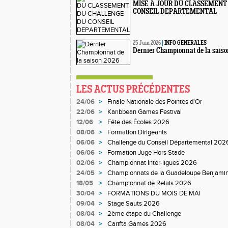
MISE A JOUR DU CLASSEMENT
CONSEIL DEPARTEMENTAL
25 Juin 2026
|
INFO GENERALES
Dernier Championnat de la sais
LES ACTUS PRÉCÉDENTES
24/06
>
Finale Nationale des Pointes d'Or
22/06
>
Karibbean Games Festival
12/06
>
Fête des Écoles 2026
08/06
>
Formation Dirigeants
06/06
>
Challenge du Conseil Départemental 202
06/06
>
Formation Juge Hors Stade
02/06
>
Championnat Inter-ligues 2026
24/05
>
Championnats de la Guadeloupe Benjami
18/05
>
Championnat de Relais 2026
30/04
>
FORMATIONS DU MOIS DE MAI
09/04
>
Stage Sauts 2026
08/04
>
2ème étape du Challenge
08/04
>
Carifta Games 2026